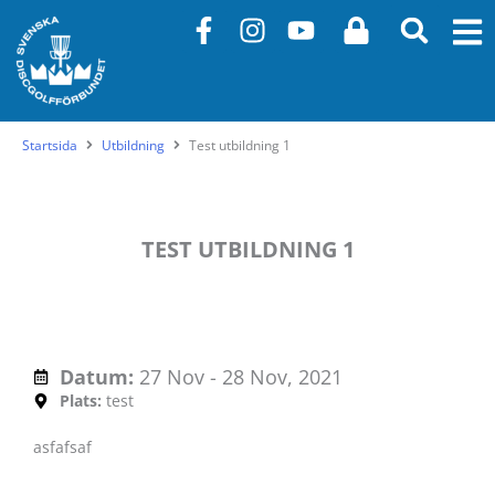
Hoppa
F
I
Y
L
till
a
n
o
o
innehåll
c
s
u
c
e
t
t
k
b
a
u
Startsida
Utbildning
Test utbildning 1
o
g
b
o
r
e
k
a
-
m
TEST UTBILDNING 1
f
Datum:
27 Nov -
28 Nov, 2021
Plats:
test
asfafsaf