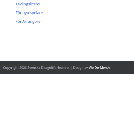
Tävlingslicens
För nya spelare
För Arrangörer
Copyright 2026 Svenska Discgolfförbundet | Design av
We Do Merch