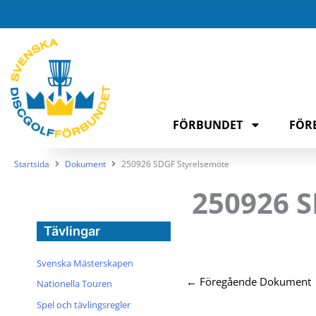
Hoppa
till
innehåll
FÖRBUNDET
FÖR
Startsida
Dokument
250926 SDGF Styrelsemöte
250926 
Tävlingar
Svenska Mästerskapen
←
Föregående Dokument
Nationella Touren
Spel och tävlingsregler