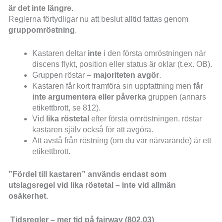
är det inte längre.
Reglerna förtydligar nu att beslut alltid fattas genom
gruppomröstning
.
Kastaren deltar
inte
i den första omröstningen när
discens flykt, position eller status är oklar (t.ex. OB).
Gruppen röstar –
majoriteten avgör
.
Kastaren får kort framföra sin uppfattning men
får
inte argumentera eller påverka
gruppen (annars
etikettbrott, se 812).
Vid
lika röstetal
efter första omröstningen, röstar
kastaren själv också för att avgöra.
Att avstå från röstning (om du var närvarande) är ett
etikettbrott.
”Fördel till kastaren” används endast som
utslagsregel vid lika röstetal – inte vid allmän
osäkerhet.
Tidsregler – mer tid på fairway (802.03)