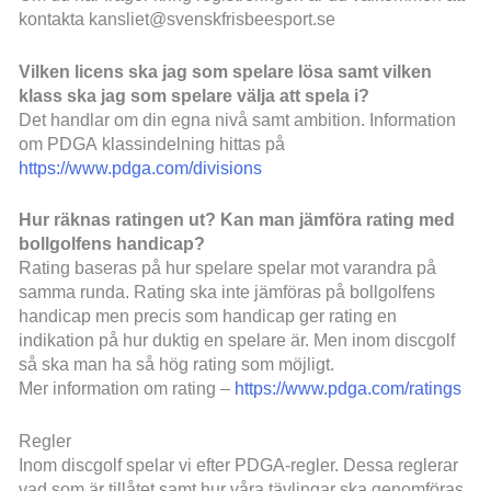
kontakta kansliet@svenskfrisbeesport.se
Vilken licens ska jag som spelare lösa samt vilken
klass ska jag som spelare välja att spela i?
Det handlar om din egna nivå samt ambition. Information
om PDGA klassindelning hittas på
https://www.pdga.com/divisions
Hur räknas ratingen ut? Kan man jämföra rating med
bollgolfens handicap?
Rating baseras på hur spelare spelar mot varandra på
samma runda. Rating ska inte jämföras på bollgolfens
handicap men precis som handicap ger rating en
indikation på hur duktig en spelare är. Men inom discgolf
så ska man ha så hög rating som möjligt.
Mer information om rating –
https://www.pdga.com/ratings
Regler
Inom discgolf spelar vi efter PDGA-regler. Dessa reglerar
vad som är tillåtet samt hur våra tävlingar ska genomföras.