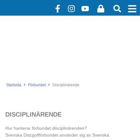
Hoppa
F
I
Y
L
till
a
n
o
o
innehåll
c
s
u
c
e
t
t
k
b
a
u
o
g
b
o
r
e
k
a
-
m
f
Startsida
Förbundet
Disciplinärende
DISCIPLINÄRENDE
Hur hanterar förbundet disciplinärenden?
Svenska Discgolfförbundet använder sig av Svenska