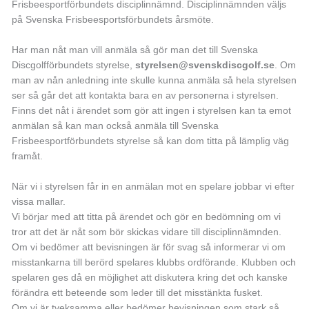
Frisbeesportförbundets disciplinnämnd. Disciplinnämnden väljs
på Svenska Frisbeesportsförbundets årsmöte.
Har man nåt man vill anmäla så gör man det till Svenska
Discgolfförbundets styrelse,
styrelsen@svenskdiscgolf.se
. Om
man av nån anledning inte skulle kunna anmäla så hela styrelsen
ser så går det att kontakta bara en av personerna i styrelsen.
Finns det nåt i ärendet som gör att ingen i styrelsen kan ta emot
anmälan så kan man också anmäla till Svenska
Frisbeesportförbundets styrelse så kan dom titta på lämplig väg
framåt.
När vi i styrelsen får in en anmälan mot en spelare jobbar vi efter
vissa mallar.
Vi börjar med att titta på ärendet och gör en bedömning om vi
tror att det är nåt som bör skickas vidare till disciplinnämnden.
Om vi bedömer att bevisningen är för svag så informerar vi om
misstankarna till berörd spelares klubbs ordförande. Klubben och
spelaren ges då en möjlighet att diskutera kring det och kanske
förändra ett beteende som leder till det misstänkta fusket.
Om vi är tveksamma eller bedömer bevisningen som stark så