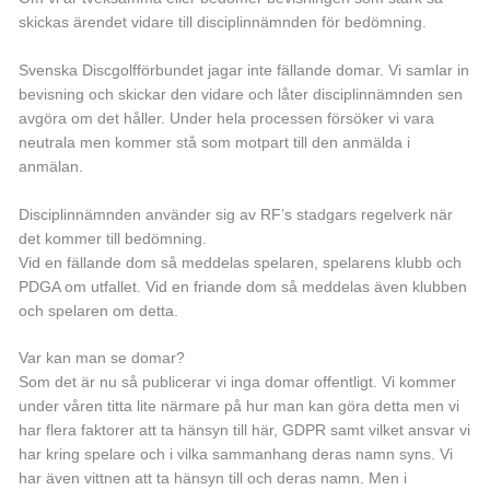
skickas ärendet vidare till disciplinnämnden för bedömning.
Svenska Discgolfförbundet jagar inte fällande domar. Vi samlar in
bevisning och skickar den vidare och låter disciplinnämnden sen
avgöra om det håller. Under hela processen försöker vi vara
neutrala men kommer stå som motpart till den anmälda i
anmälan.
Disciplinnämnden använder sig av RF’s stadgars regelverk när
det kommer till bedömning.
Vid en fällande dom så meddelas spelaren, spelarens klubb och
PDGA om utfallet. Vid en friande dom så meddelas även klubben
och spelaren om detta.
Var kan man se domar?
Som det är nu så publicerar vi inga domar offentligt. Vi kommer
under våren titta lite närmare på hur man kan göra detta men vi
har flera faktorer att ta hänsyn till här, GDPR samt vilket ansvar vi
har kring spelare och i vilka sammanhang deras namn syns. Vi
har även vittnen att ta hänsyn till och deras namn. Men i