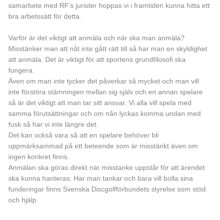
samarbete med RF’s jurister hoppas vi i framtiden kunna hitta ett
bra arbetssätt för detta.
Varför är det viktigt att anmäla och när ska man anmäla?
Misstänker man att nåt inte gått rätt till så har man en skyldighet
att anmäla. Det är viktigt för att sportens grundfilosofi ska
fungera.
Även om man inte tycker det påverkar så mycket och man vill
inte förstöra stämningen mellan sig själv och en annan spelare
så är det viktigt att man tar sitt ansvar. Vi alla vill spela med
samma förutsättningar och om nån lyckas komma undan med
fusk så har vi inte längre det.
Det kan också vara så att en spelare behöver bli
uppmärksammad på ett beteende som är misstänkt även om
ingen konkret finns.
Anmälan ska göras direkt när misstanke uppstår för att ärendet
ska kunna hanteras. Har man tankar och bara vill bolla sina
funderingar finns Svenska Discgolfförbundets styrelse som stöd
och hjälp.