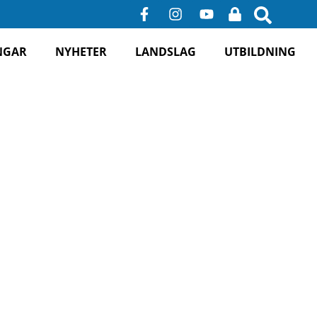
F
I
Y
L
a
n
o
o
c
s
u
c
e
t
t
k
NGAR
NYHETER
LANDSLAG
UTBILDNING
b
a
u
o
g
b
o
r
e
k
a
-
m
f