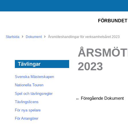
Hoppa
till
innehåll
FÖRBUNDET
Startsida
Dokument
Årsmöteshandlingar för verksamhetsåret 2023
ÅRSMÖT
2023
Tävlingar
Svenska Mästerskapen
Nationella Touren
Spel och tävlingsregler
←
Föregående Dokument
Tävlingslicens
För nya spelare
För Arrangörer