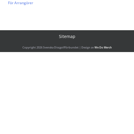
För Arrangörer
Sitemap
Copyright 2026 Svenska Discgolfförbundet | Design av
We Do Merch