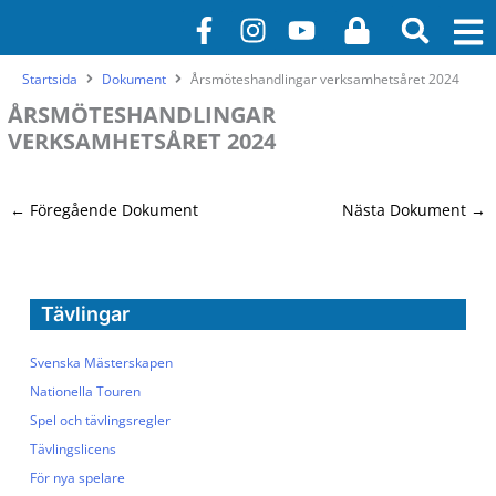
Hoppa
F
I
Y
L
till
a
n
o
o
innehåll
c
s
u
c
Startsida
Dokument
Årsmöteshandlingar verksamhetsåret 2024
e
t
t
k
ÅRSMÖTESHANDLINGAR
b
a
u
VERKSAMHETSÅRET 2024
o
g
b
o
r
e
k
a
←
Föregående Dokument
Nästa Dokument
→
-
m
f
Tävlingar
Svenska Mästerskapen
Nationella Touren
Spel och tävlingsregler
Tävlingslicens
För nya spelare