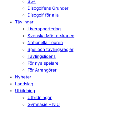
65+
Discgolfens Grunder
Discgolf för alla
Tävlingar
Liverapportering
Svenska Mästerskapen
Nationella Touren
Spel och tävlingsregler
Tävlingslicens
För nya spelare
För Arrangörer
Nyheter
Landslag
Utbildning
Utbildningar
Gymnasie – NIU