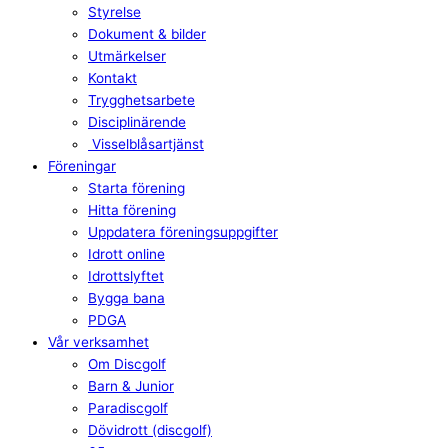
Styrelse
Dokument & bilder
Utmärkelser
Kontakt
Trygghetsarbete
Disciplinärende
Visselblåsartjänst
Föreningar
Starta förening
Hitta förening
Uppdatera föreningsuppgifter
Idrott online
Idrottslyftet
Bygga bana
PDGA
Vår verksamhet
Om Discgolf
Barn & Junior
Paradiscgolf
Dövidrott (discgolf)