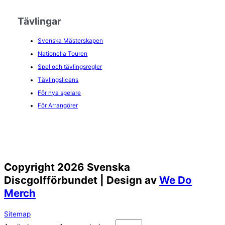
Tävlingar
Svenska Mästerskapen
Nationella Touren
Spel och tävlingsregler
Tävlingslicens
För nya spelare
För Arrangörer
Copyright 2026 Svenska
Discgolfförbundet | Design av
We Do
Merch
Sitemap