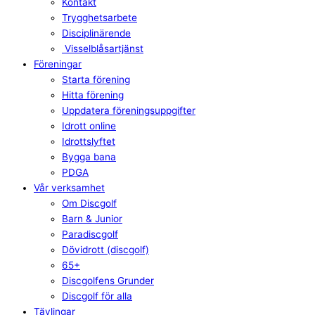
Kontakt
Trygghetsarbete
Disciplinärende
Visselblåsartjänst
Föreningar
Starta förening
Hitta förening
Uppdatera föreningsuppgifter
Idrott online
Idrottslyftet
Bygga bana
PDGA
Vår verksamhet
Om Discgolf
Barn & Junior
Paradiscgolf
Dövidrott (discgolf)
65+
Discgolfens Grunder
Discgolf för alla
Tävlingar