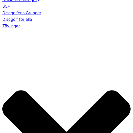
65+
Discgolfens Grunder
Discgolf för alla
Tävlingar