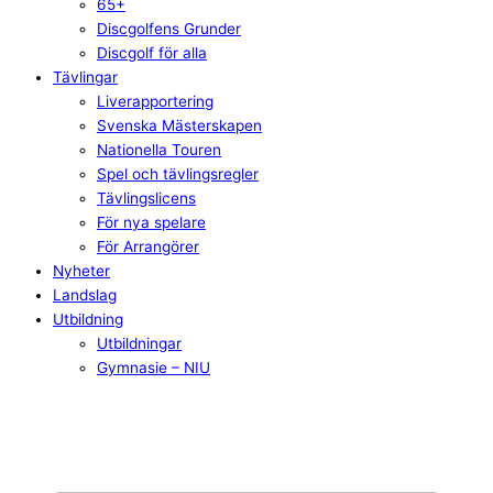
65+
Discgolfens Grunder
Discgolf för alla
Tävlingar
Liverapportering
Svenska Mästerskapen
Nationella Touren
Spel och tävlingsregler
Tävlingslicens
För nya spelare
För Arrangörer
Nyheter
Landslag
Utbildning
Utbildningar
Gymnasie – NIU