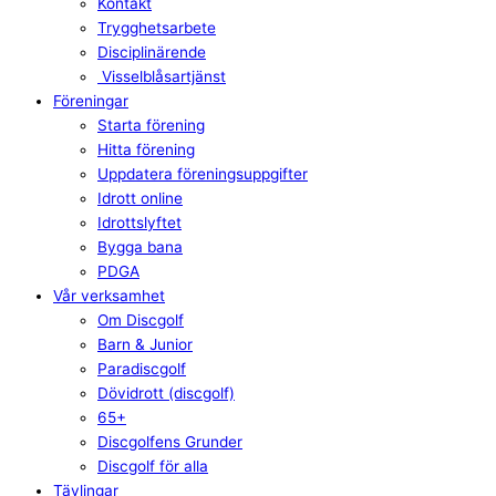
Kontakt
Trygghetsarbete
Disciplinärende
Visselblåsartjänst
Föreningar
Starta förening
Hitta förening
Uppdatera föreningsuppgifter
Idrott online
Idrottslyftet
Bygga bana
PDGA
Vår verksamhet
Om Discgolf
Barn & Junior
Paradiscgolf
Dövidrott (discgolf)
65+
Discgolfens Grunder
Discgolf för alla
Tävlingar