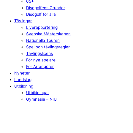
65+
Discgolfens Grunder
Discgolf för alla
Tävlingar
Liverapportering
Svenska Mästerskapen
Nationella Touren
Spel och tävlingsregler
Tävlingslicens
För nya spelare
För Arrangörer
Nyheter
Landslag
Utbildning
Utbildningar
Gymnasie – NIU