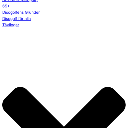
65+
Discgolfens Grunder
Discgolf för alla
Tävlingar