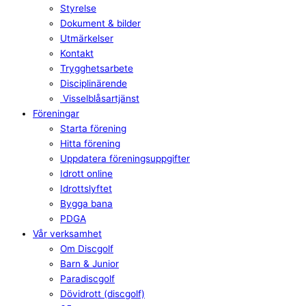
Styrelse
Dokument & bilder
Utmärkelser
Kontakt
Trygghetsarbete
Disciplinärende
Visselblåsartjänst
Föreningar
Starta förening
Hitta förening
Uppdatera föreningsuppgifter
Idrott online
Idrottslyftet
Bygga bana
PDGA
Vår verksamhet
Om Discgolf
Barn & Junior
Paradiscgolf
Dövidrott (discgolf)