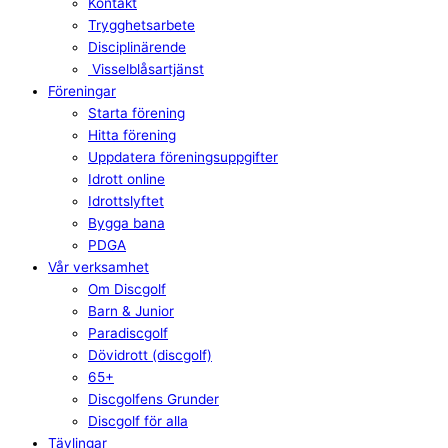
Kontakt
Trygghetsarbete
Disciplinärende
Visselblåsartjänst
Föreningar
Starta förening
Hitta förening
Uppdatera föreningsuppgifter
Idrott online
Idrottslyftet
Bygga bana
PDGA
Vår verksamhet
Om Discgolf
Barn & Junior
Paradiscgolf
Dövidrott (discgolf)
65+
Discgolfens Grunder
Discgolf för alla
Tävlingar