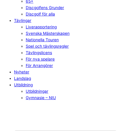
65+
Discgolfens Grunder
Discgolf för alla
Tävlingar
Liverapportering
Svenska Mästerskapen
Nationella Touren
Spel och tävlingsregler
Tävlingslicens
För nya spelare
För Arrangörer
Nyheter
Landslag
Utbildning
Utbildningar
Gymnasie – NIU