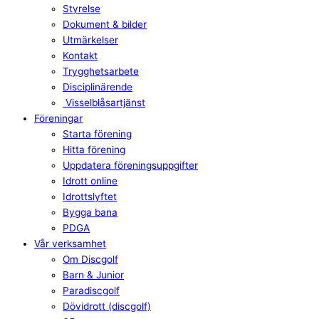
Styrelse
Dokument & bilder
Utmärkelser
Kontakt
Trygghetsarbete
Disciplinärende
Visselblåsartjänst
Föreningar
Starta förening
Hitta förening
Uppdatera föreningsuppgifter
Idrott online
Idrottslyftet
Bygga bana
PDGA
Vår verksamhet
Om Discgolf
Barn & Junior
Paradiscgolf
Dövidrott (discgolf)