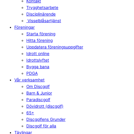
Kontakt
Trygghetsarbete
Disciplinärende
Visselblåsartjänst
Föreningar
Starta förening
Hitta förening
Uppdatera föreningsuppgifter
Idrott online
Idrottslyftet
Bygga bana
PDGA
Vår verksamhet
Om Discgolf
Barn & Junior
Paradiscgolf
Dövidrott (discgolf)
65+
Discgolfens Grunder
Discgolf för alla
Tävlingar