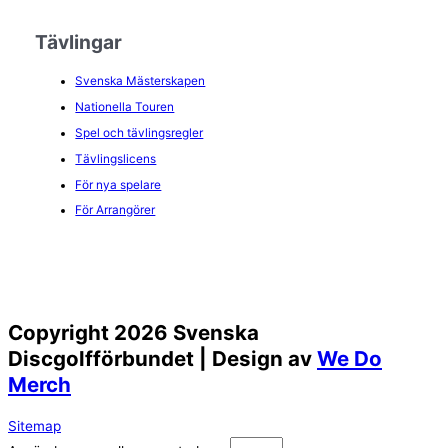
Tävlingar
Svenska Mästerskapen
Nationella Touren
Spel och tävlingsregler
Tävlingslicens
För nya spelare
För Arrangörer
Copyright 2026 Svenska
Discgolfförbundet | Design av
We Do
Merch
Sitemap