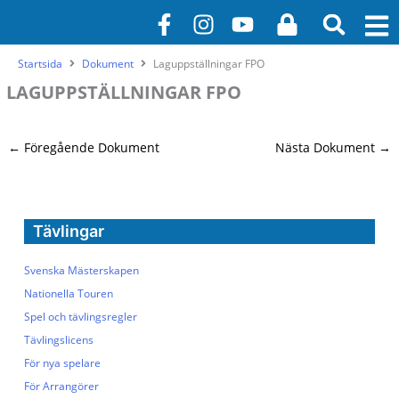
Hoppa
F
I
Y
L
till
a
n
o
o
innehåll
c
s
u
c
Startsida
Dokument
Laguppställningar FPO
e
t
t
k
LAGUPPSTÄLLNINGAR FPO
b
a
u
o
g
b
o
r
e
←
Föregående Dokument
Nästa Dokument
→
k
a
-
m
f
Tävlingar
Svenska Mästerskapen
Nationella Touren
Spel och tävlingsregler
Tävlingslicens
För nya spelare
För Arrangörer