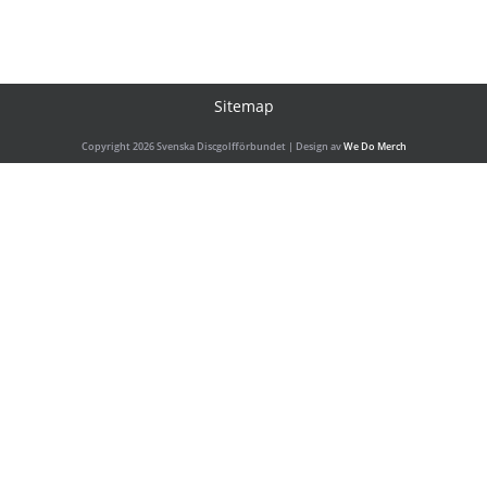
Sitemap
Copyright 2026 Svenska Discgolfförbundet | Design av
We Do Merch