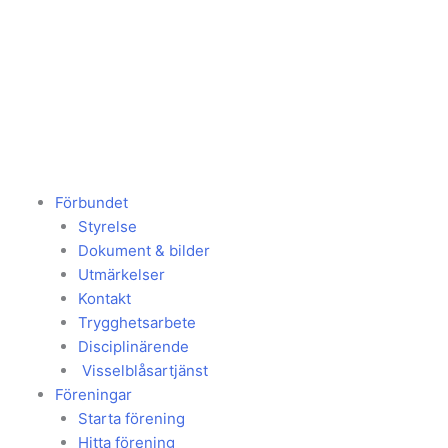
Hoppa
till
innehåll
Förbundet
Styrelse
Dokument & bilder
Utmärkelser
Kontakt
Trygghetsarbete
Disciplinärende
Visselblåsartjänst
Föreningar
Starta förening
Hitta förening