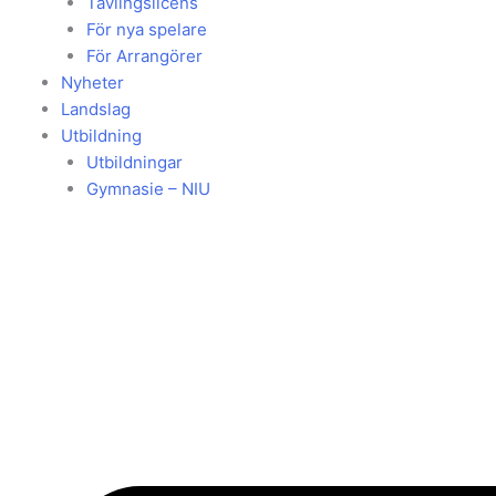
Tävlingslicens
För nya spelare
För Arrangörer
Nyheter
Landslag
Utbildning
Utbildningar
Gymnasie – NIU