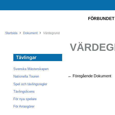
Hoppa
till
innehåll
FÖRBUNDET
Startsida
Dokument
Värdegrund
VÄRDEG
Tävlingar
Svenska Mästerskapen
←
Föregående Dokument
Nationella Touren
Spel och tävlingsregler
Tävlingslicens
För nya spelare
För Arrangörer