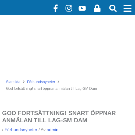
Hoppa
F
I
Y
L
till
a
n
o
o
innehåll
c
s
u
c
e
t
t
k
b
a
u
o
g
b
o
r
e
k
a
-
m
f
Startsida
Förbundsnyheter
God fortsättning! snart öppnar anmälan till Lag-SM Dam
GOD FORTSÄTTNING! SNART ÖPPNAR
ANMÄLAN TILL LAG-SM DAM
/
Förbundsnyheter
/ Av
admin