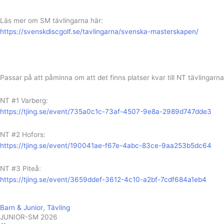
Läs mer om SM tävlingarna här:
https://svenskdiscgolf.se/tavlingarna/svenska-masterskapen/
Passar på att påminna om att det finns platser kvar till NT tävlingarna
NT #1 Varberg:
https://tjing.se/event/735a0c1c-73af-4507-9e8a-2989d747dde3
NT #2 Hofors:
https://tjing.se/event/190041ae-f67e-4abc-83ce-9aa253b5dc64
NT #3 Piteå:
https://tjing.se/event/3659ddef-3612-4c10-a2bf-7cdf684a1eb4
Barn & Junior
,
Tävling
JUNIOR-SM 2026