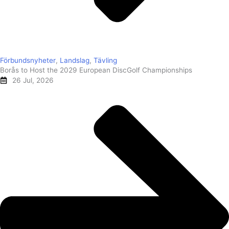
Förbundsnyheter
,
Landslag
,
Tävling
Borås to Host the 2029 European DiscGolf Championships
26 Jul, 2026