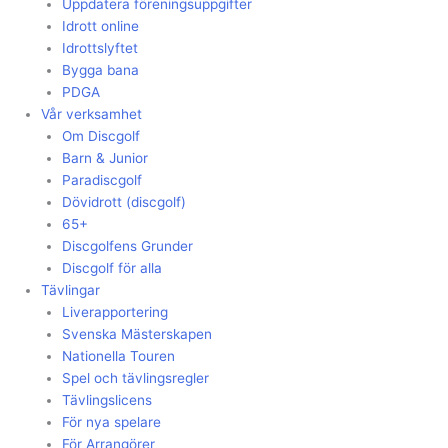
Uppdatera föreningsuppgifter
Idrott online
Idrottslyftet
Bygga bana
PDGA
Vår verksamhet
Om Discgolf
Barn & Junior
Paradiscgolf
Dövidrott (discgolf)
65+
Discgolfens Grunder
Discgolf för alla
Tävlingar
Liverapportering
Svenska Mästerskapen
Nationella Touren
Spel och tävlingsregler
Tävlingslicens
För nya spelare
För Arrangörer