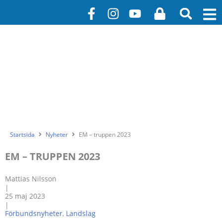
Hoppa
F
I
Y
L
till
a
n
o
o
innehåll
c
s
u
c
e
t
t
k
b
a
u
o
g
b
o
r
e
k
a
-
m
f
Startsida
Nyheter
EM – truppen 2023
EM – TRUPPEN 2023
Mattias Nilsson
|
25 maj 2023
|
Förbundsnyheter
,
Landslag