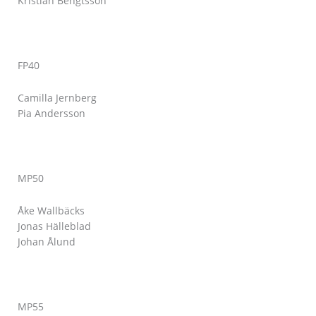
Kristian Bengtsson
FP40
Camilla Jernberg
Pia Andersson
MP50
Åke Wallbäcks
Jonas Hälleblad
Johan Ålund
MP55