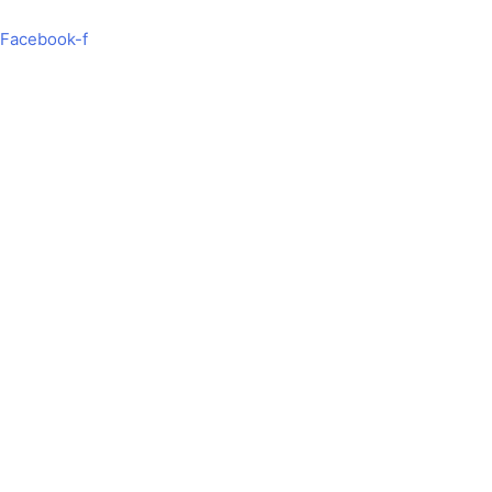
Hoppa
Search
till
...
Facebook-f
innehåll