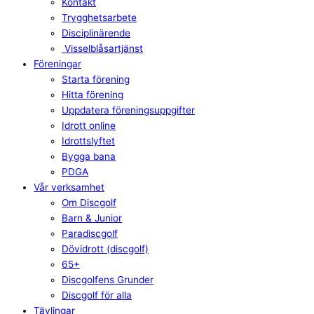
Kontakt
Trygghetsarbete
Disciplinärende
Visselblåsartjänst
Föreningar
Starta förening
Hitta förening
Uppdatera föreningsuppgifter
Idrott online
Idrottslyftet
Bygga bana
PDGA
Vår verksamhet
Om Discgolf
Barn & Junior
Paradiscgolf
Dövidrott (discgolf)
65+
Discgolfens Grunder
Discgolf för alla
Tävlingar