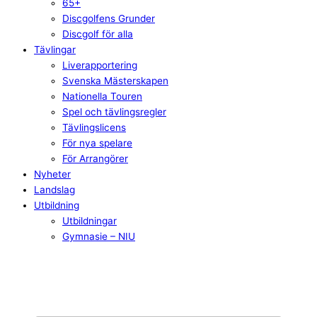
65+
Discgolfens Grunder
Discgolf för alla
Tävlingar
Liverapportering
Svenska Mästerskapen
Nationella Touren
Spel och tävlingsregler
Tävlingslicens
För nya spelare
För Arrangörer
Nyheter
Landslag
Utbildning
Utbildningar
Gymnasie – NIU