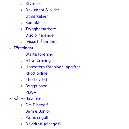
Styrelse
Dokument & bilder
Utmärkelser
Kontakt
Trygghetsarbete
Disciplinärende
Visselblåsartjänst
Föreningar
Starta förening
Hitta förening
Uppdatera föreningsuppgifter
Idrott online
Idrottslyftet
Bygga bana
PDGA
Vår verksamhet
Om Discgolf
Barn & Junior
Paradiscgolf
Dövidrott (discgolf)