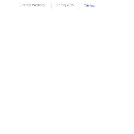
|
|
17 maj 2025
Fredrik Wihlborg
Tävling