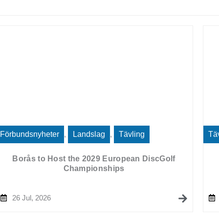
Förbundsnyheter
,
Landslag
,
Tävling
Tä
Borås to Host the 2029 European DiscGolf
Championships
26 Jul, 2026