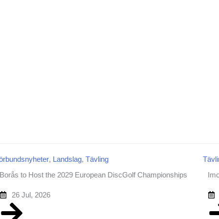
örbundsnyheter
,
Landslag
,
Tävling
Tävl
Borås to Host the 2029 European DiscGolf Championships
Imo
26 Jul, 2026