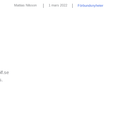
|
|
1 mars 2022
Mattias Nilsson
Förbundsnyheter
lf.se
s.