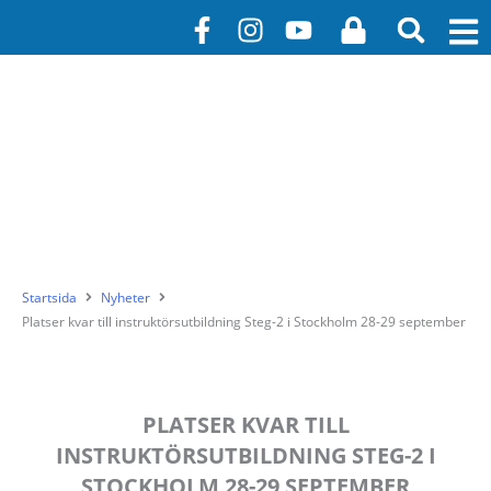
Hoppa
F
I
Y
L
till
a
n
o
o
innehåll
c
s
u
c
e
t
t
k
b
a
u
o
g
b
o
r
e
k
a
-
m
f
Startsida
Nyheter
Platser kvar till instruktörsutbildning Steg-2 i Stockholm 28-29 september
PLATSER KVAR TILL
INSTRUKTÖRSUTBILDNING STEG-2 I
STOCKHOLM 28-29 SEPTEMBER