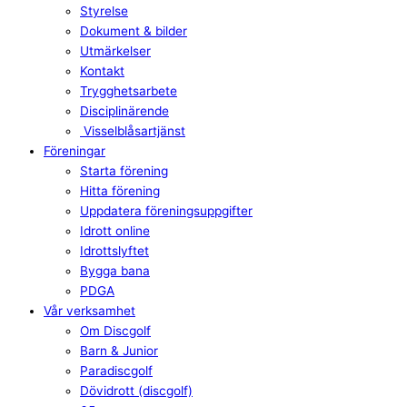
Styrelse
Dokument & bilder
Utmärkelser
Kontakt
Trygghetsarbete
Disciplinärende
Visselblåsartjänst
Föreningar
Starta förening
Hitta förening
Uppdatera föreningsuppgifter
Idrott online
Idrottslyftet
Bygga bana
PDGA
Vår verksamhet
Om Discgolf
Barn & Junior
Paradiscgolf
Dövidrott (discgolf)