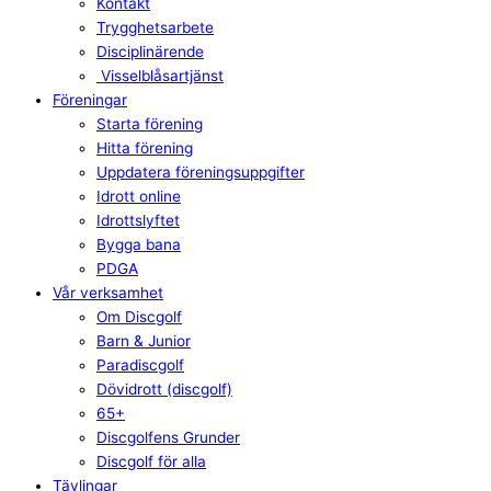
Kontakt
Trygghetsarbete
Disciplinärende
Visselblåsartjänst
Föreningar
Starta förening
Hitta förening
Uppdatera föreningsuppgifter
Idrott online
Idrottslyftet
Bygga bana
PDGA
Vår verksamhet
Om Discgolf
Barn & Junior
Paradiscgolf
Dövidrott (discgolf)
65+
Discgolfens Grunder
Discgolf för alla
Tävlingar