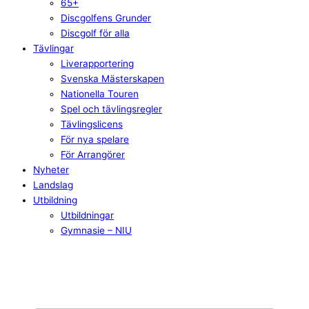
65+
Discgolfens Grunder
Discgolf för alla
Tävlingar
Liverapportering
Svenska Mästerskapen
Nationella Touren
Spel och tävlingsregler
Tävlingslicens
För nya spelare
För Arrangörer
Nyheter
Landslag
Utbildning
Utbildningar
Gymnasie – NIU