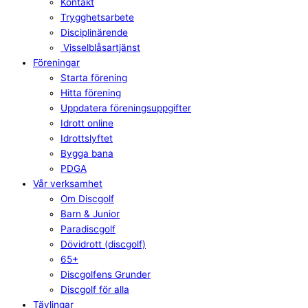
Kontakt
Trygghetsarbete
Disciplinärende
Visselblåsartjänst
Föreningar
Starta förening
Hitta förening
Uppdatera föreningsuppgifter
Idrott online
Idrottslyftet
Bygga bana
PDGA
Vår verksamhet
Om Discgolf
Barn & Junior
Paradiscgolf
Dövidrott (discgolf)
65+
Discgolfens Grunder
Discgolf för alla
Tävlingar