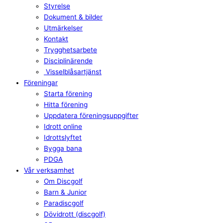
Styrelse
Dokument & bilder
Utmärkelser
Kontakt
Trygghetsarbete
Disciplinärende
Visselblåsartjänst
Föreningar
Starta förening
Hitta förening
Uppdatera föreningsuppgifter
Idrott online
Idrottslyftet
Bygga bana
PDGA
Vår verksamhet
Om Discgolf
Barn & Junior
Paradiscgolf
Dövidrott (discgolf)