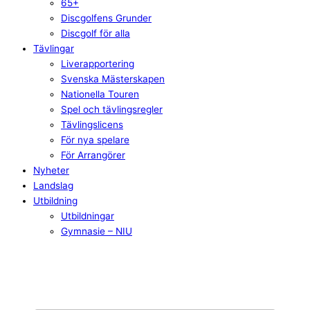
65+
Discgolfens Grunder
Discgolf för alla
Tävlingar
Liverapportering
Svenska Mästerskapen
Nationella Touren
Spel och tävlingsregler
Tävlingslicens
För nya spelare
För Arrangörer
Nyheter
Landslag
Utbildning
Utbildningar
Gymnasie – NIU