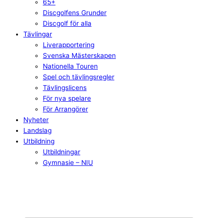
65+
Discgolfens Grunder
Discgolf för alla
Tävlingar
Liverapportering
Svenska Mästerskapen
Nationella Touren
Spel och tävlingsregler
Tävlingslicens
För nya spelare
För Arrangörer
Nyheter
Landslag
Utbildning
Utbildningar
Gymnasie – NIU