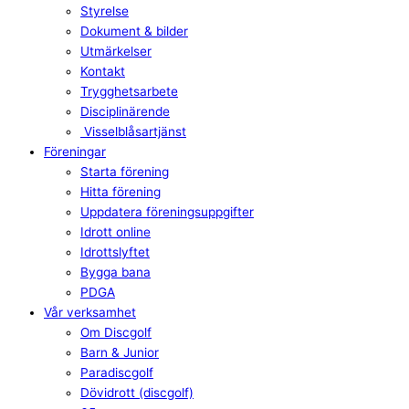
Styrelse
Dokument & bilder
Utmärkelser
Kontakt
Trygghetsarbete
Disciplinärende
Visselblåsartjänst
Föreningar
Starta förening
Hitta förening
Uppdatera föreningsuppgifter
Idrott online
Idrottslyftet
Bygga bana
PDGA
Vår verksamhet
Om Discgolf
Barn & Junior
Paradiscgolf
Dövidrott (discgolf)