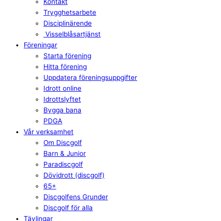
Kontakt
Trygghetsarbete
Disciplinärende
Visselblåsartjänst
Föreningar
Starta förening
Hitta förening
Uppdatera föreningsuppgifter
Idrott online
Idrottslyftet
Bygga bana
PDGA
Vår verksamhet
Om Discgolf
Barn & Junior
Paradiscgolf
Dövidrott (discgolf)
65+
Discgolfens Grunder
Discgolf för alla
Tävlingar