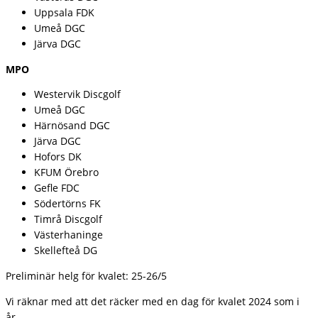
Uppsala FDK
Umeå DGC
Järva DGC
MPO
Westervik Discgolf
Umeå DGC
Härnösand DGC
Järva DGC
Hofors DK
KFUM Örebro
Gefle FDC
Södertörns FK
Timrå Discgolf
Västerhaninge
Skellefteå DG
Preliminär helg för kvalet: 25-26/5
Vi räknar med att det räcker med en dag för kvalet 2024 som i
år.