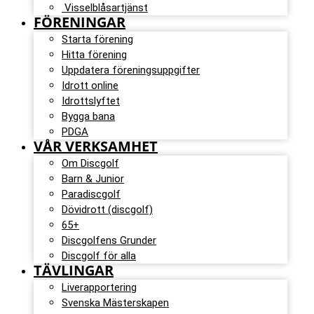
Visselblåsartjänst
FÖRENINGAR
Starta förening
Hitta förening
Uppdatera föreningsuppgifter
Idrott online
Idrottslyftet
Bygga bana
PDGA
VÅR VERKSAMHET
Om Discgolf
Barn & Junior
Paradiscgolf
Dövidrott (discgolf)
65+
Discgolfens Grunder
Discgolf för alla
TÄVLINGAR
Liverapportering
Svenska Mästerskapen