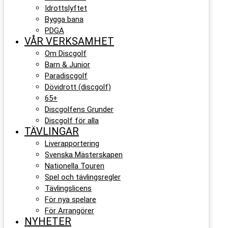
Idrottslyftet
Bygga bana
PDGA
VÅR VERKSAMHET
Om Discgolf
Barn & Junior
Paradiscgolf
Dövidrott (discgolf)
65+
Discgolfens Grunder
Discgolf för alla
TÄVLINGAR
Liverapportering
Svenska Mästerskapen
Nationella Touren
Spel och tävlingsregler
Tävlingslicens
För nya spelare
För Arrangörer
NYHETER