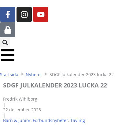
Hoppa
F
I
Y
till
a
n
o
innehåll
c
L
s
u
e
o
t
t
b
c
a
u
o
k
g
b
o
r
e
k
a
-
m
Startsida
Nyheter
SDGF Julkalender 2023 lucka 22
f
SDGF JULKALENDER 2023 LUCKA 22
Fredrik Wihlborg
|
22 december 2023
|
Barn & Junior
,
Förbundsnyheter
,
Tävling