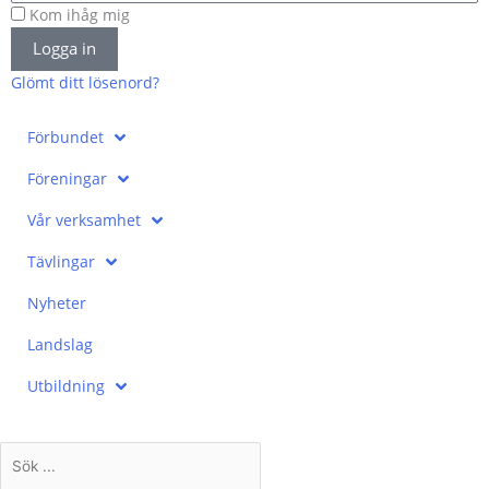
Kom ihåg mig
Logga in
Glömt ditt lösenord?
Förbundet
Föreningar
Vår verksamhet
Tävlingar
Nyheter
Landslag
Utbildning
Search
...