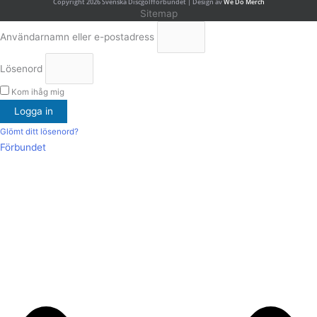
Copyright 2026 Svenska Discgolfförbundet | Design av
We Do Merch
Sitemap
Användarnamn eller e-postadress
Lösenord
Kom ihåg mig
Logga in
Glömt ditt lösenord?
Förbundet