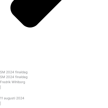
SM 2024 finaldag
SM 2024 finaldag
Fredrik Wihlborg
|
11 augusti 2024
|