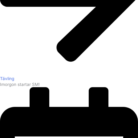
Tävling
Imorgon startar SM!