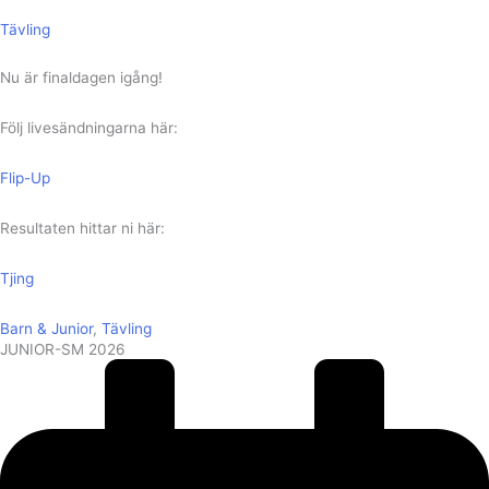
Tävling
Nu är finaldagen igång!
Följ livesändningarna här:
Flip-Up
Resultaten hittar ni här:
Tjing
Barn & Junior
,
Tävling
JUNIOR-SM 2026