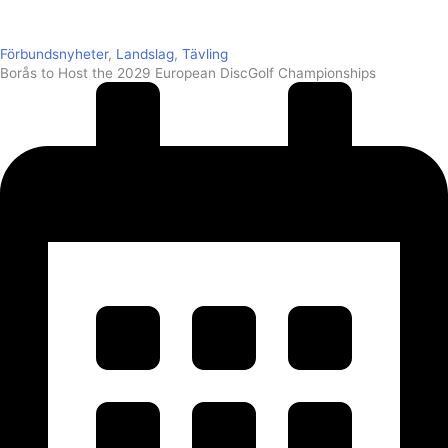
Förbundsnyheter
,
Landslag
,
Tävling
Borås to Host the 2029 European DiscGolf Championships