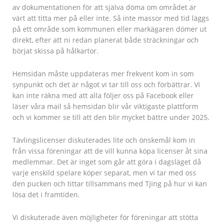
av dokumentationen för att själva döma om området är
värt att titta mer på eller inte. Så inte massor med tid läggs
på ett område som kommunen eller markägaren dömer ut
direkt, efter att ni redan planerat både sträckningar och
börjat skissa på hålkartor.
Hemsidan måste uppdateras mer frekvent kom in som
synpunkt och det är något vi tar till oss och förbättrar. Vi
kan inte räkna med att alla följer oss på Facebook eller
läser våra mail så hemsidan blir vår viktigaste plattform
och vi kommer se till att den blir mycket bättre under 2025.
Tävlingslicenser diskuterades lite och önskemål kom in
från vissa föreningar att de vill kunna köpa licenser åt sina
medlemmar. Det är inget som går att göra i dagsläget då
varje enskild spelare köper separat, men vi tar med oss
den pucken och tittar tillsammans med Tjing på hur vi kan
lösa det i framtiden.
Vi diskuterade även möjligheter för föreningar att stötta