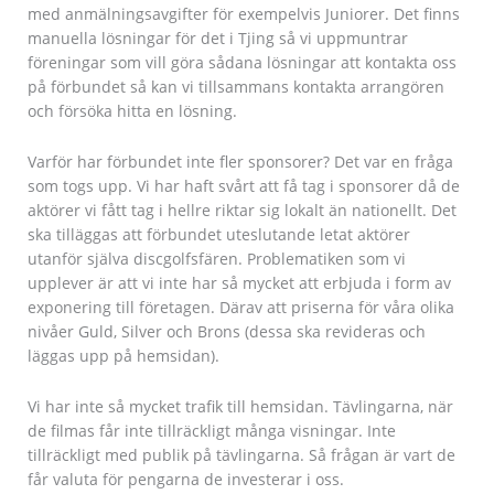
med anmälningsavgifter för exempelvis Juniorer. Det finns
manuella lösningar för det i Tjing så vi uppmuntrar
föreningar som vill göra sådana lösningar att kontakta oss
på förbundet så kan vi tillsammans kontakta arrangören
och försöka hitta en lösning.
Varför har förbundet inte fler sponsorer? Det var en fråga
som togs upp. Vi har haft svårt att få tag i sponsorer då de
aktörer vi fått tag i hellre riktar sig lokalt än nationellt. Det
ska tilläggas att förbundet uteslutande letat aktörer
utanför själva discgolfsfären. Problematiken som vi
upplever är att vi inte har så mycket att erbjuda i form av
exponering till företagen. Därav att priserna för våra olika
nivåer Guld, Silver och Brons (dessa ska revideras och
läggas upp på hemsidan).
Vi har inte så mycket trafik till hemsidan. Tävlingarna, när
de filmas får inte tillräckligt många visningar. Inte
tillräckligt med publik på tävlingarna. Så frågan är vart de
får valuta för pengarna de investerar i oss.