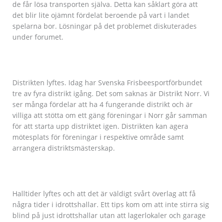
de får lösa transporten själva. Detta kan såklart göra att
det blir lite ojämnt fördelat beroende på vart i landet
spelarna bor. Lösningar på det problemet diskuterades
under forumet.
Distrikten lyftes. Idag har Svenska Frisbeesportförbundet
tre av fyra distrikt igång. Det som saknas är Distrikt Norr. Vi
ser många fördelar att ha 4 fungerande distrikt och är
villiga att stötta om ett gäng föreningar i Norr går samman
för att starta upp distriktet igen. Distrikten kan agera
mötesplats för föreningar i respektive område samt
arrangera distriktsmästerskap.
Halltider lyftes och att det är väldigt svårt överlag att få
några tider i idrottshallar. Ett tips kom om att inte stirra sig
blind på just idrottshallar utan att lagerlokaler och garage