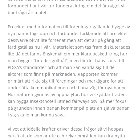
förbundet har i vår tur funderat kring om det är något vi
bör fråga årsmötet.
Projektet med information till föreningar gällande bygge av
nya banor togs upp och förbundet förklarade att projektet
dessvärre blivit lite försenat men att det är på gång att
färdigställas nu i vår. Materialet som tas fram diskuterades
lite då det fanns önskemål om mer klara besked kring hur
man bygger “bra discgolfhål”, men för det hänvisar vi till
PDGA’s standarder och att man kan vända sig till de
aktörer som finns på marknaden. Rapporten kommer
primärt att rikta sig till föreningar och markägare för att
underlätta kommunikationen och bana väg för nya banor.
Hur naturen gynnas av öppna ytor, hur vi skyddar träden,
kan bygga insektshotell utmed fairways osv. Så mer fokus
på grunden innan banan kommer på plats än själva banan
i sig skulle man kunna säga.
Vi vet att idéella krafter driver dessa frågor så vi hoppas
också att de som är ute och rekar områden kan dra nytta