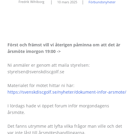
|
|
Fredrik Wihlborg
10 mars 2025
Förbundsnyheter
Först och främst vill vi återigen påminna om att det är
årsmöte imorgon 19:00 ->
Ni anmäler er genom att maila styrelsen:
styrelsen@svenskdiscgolf.se
Materialet för mötet hittar ni här:
https://svenskdiscgolf.se/nyheter/dokument-infor-arsmote/
I lördags hade vi öppet forum inför morgondagens
årsmöte.
Det fanns utrymme att lyfta vilka frågor man ville och det
var inte låst till årsmöteshandlingarna.