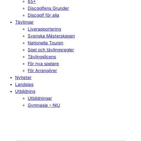
65+
Discgolfens Grunder
Discgolf för alla
Tävlingar
Liverapportering
Svenska Mästerskapen
Nationella Touren
Spel och tävlingsregler
Tävlingslicens
För nya spelare
För Arrangörer
Nyheter
Landslag
Utbildning
Utbildningar
Gymnasie – NIU