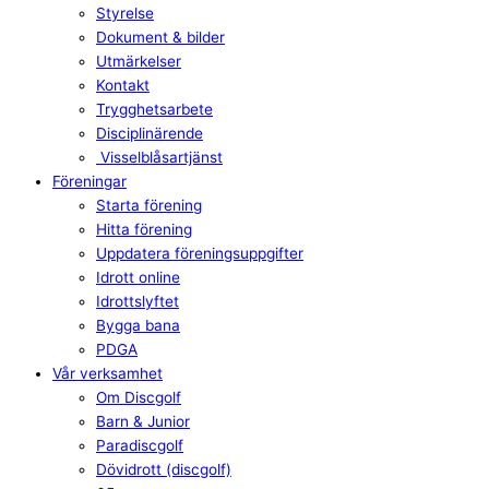
Styrelse
Dokument & bilder
Utmärkelser
Kontakt
Trygghetsarbete
Disciplinärende
Visselblåsartjänst
Föreningar
Starta förening
Hitta förening
Uppdatera föreningsuppgifter
Idrott online
Idrottslyftet
Bygga bana
PDGA
Vår verksamhet
Om Discgolf
Barn & Junior
Paradiscgolf
Dövidrott (discgolf)