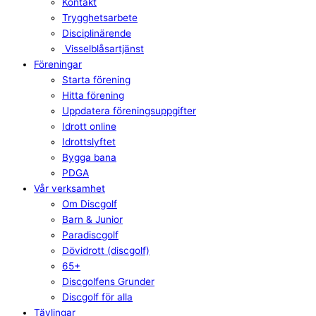
Kontakt
Trygghetsarbete
Disciplinärende
Visselblåsartjänst
Föreningar
Starta förening
Hitta förening
Uppdatera föreningsuppgifter
Idrott online
Idrottslyftet
Bygga bana
PDGA
Vår verksamhet
Om Discgolf
Barn & Junior
Paradiscgolf
Dövidrott (discgolf)
65+
Discgolfens Grunder
Discgolf för alla
Tävlingar