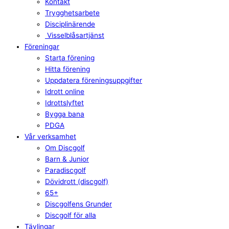
Kontakt
Trygghetsarbete
Disciplinärende
Visselblåsartjänst
Föreningar
Starta förening
Hitta förening
Uppdatera föreningsuppgifter
Idrott online
Idrottslyftet
Bygga bana
PDGA
Vår verksamhet
Om Discgolf
Barn & Junior
Paradiscgolf
Dövidrott (discgolf)
65+
Discgolfens Grunder
Discgolf för alla
Tävlingar