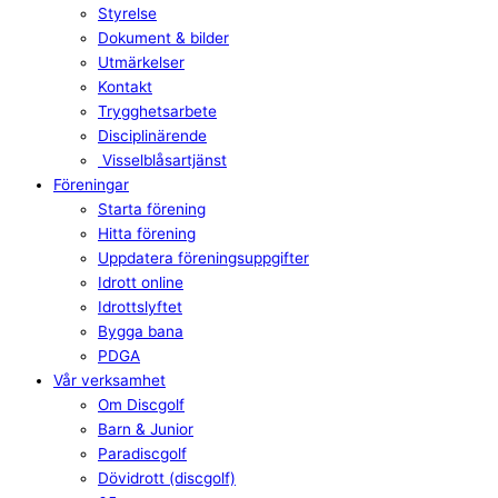
Styrelse
Dokument & bilder
Utmärkelser
Kontakt
Trygghetsarbete
Disciplinärende
Visselblåsartjänst
Föreningar
Starta förening
Hitta förening
Uppdatera föreningsuppgifter
Idrott online
Idrottslyftet
Bygga bana
PDGA
Vår verksamhet
Om Discgolf
Barn & Junior
Paradiscgolf
Dövidrott (discgolf)