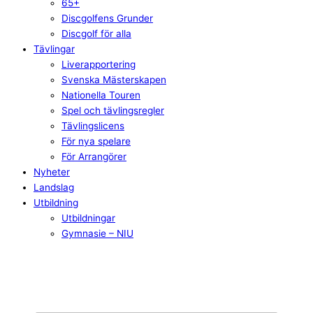
65+
Discgolfens Grunder
Discgolf för alla
Tävlingar
Liverapportering
Svenska Mästerskapen
Nationella Touren
Spel och tävlingsregler
Tävlingslicens
För nya spelare
För Arrangörer
Nyheter
Landslag
Utbildning
Utbildningar
Gymnasie – NIU