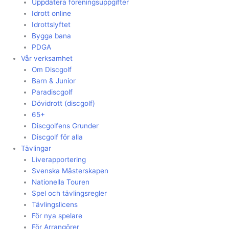
Uppdatera föreningsuppgifter
Idrott online
Idrottslyftet
Bygga bana
PDGA
Vår verksamhet
Om Discgolf
Barn & Junior
Paradiscgolf
Dövidrott (discgolf)
65+
Discgolfens Grunder
Discgolf för alla
Tävlingar
Liverapportering
Svenska Mästerskapen
Nationella Touren
Spel och tävlingsregler
Tävlingslicens
För nya spelare
För Arrangörer