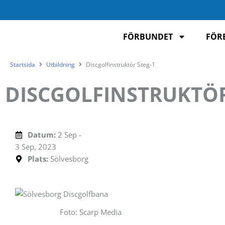
Hoppa
till
innehåll
FÖRBUNDET
FÖR
Startsida
Utbildning
Discgolfinstruktör Steg-1
DISCGOLFINSTRUKTÖR
Datum:
2 Sep -
3 Sep, 2023
Plats:
Sölvesborg
Foto: Scarp Media