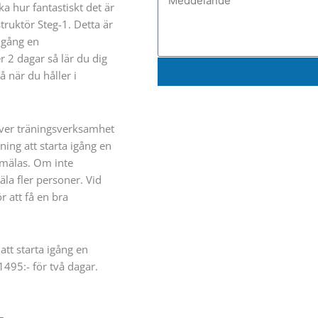
ka hur fantastiskt det är
struktör Steg-1. Detta är
 igång en
r 2 dagar så lär du dig
 när du håller i
iver träningsverksamhet
ing att starta igång en
nmälas. Om inte
mäla fler personer. Vid
r att få en bra
att starta igång en
1495:- för två dagar.