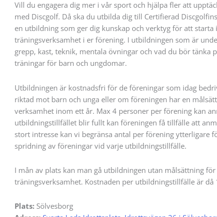
Vill du engagera dig mer i vår sport och hjälpa fler att upptäc
med Discgolf. Då ska du utbilda dig till Certifierad Discgolfin
en utbildning som ger dig kunskap och verktyg för att starta
träningsverksamhet i er förening. I utbildningen som är unde
grepp, kast, teknik, mentala övningar och vad du bör tänka på
träningar för barn och ungdomar.
Utbildningen är kostnadsfri för de föreningar som idag bedr
riktad mot barn och unga eller om föreningen har en målsättn
verksamhet inom ett år. Max 4 personer per förening kan a
utbildningstillfället blir fullt kan föreningen få tillfälle att an
stort intresse kan vi begränsa antal per förening ytterligare fö
spridning av föreningar vid varje utbildningstillfälle.
I mån av plats kan man gå utbildningen utan målsättning för 
träningsverksamhet. Kostnaden per utbildningstillfälle är då 
Plats:
Sölvesborg