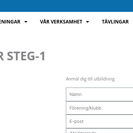
ENINGAR
VÅR VERKSAMHET
TÄVLINGAR
 STEG-1
Anmäl dig till utbildning
Namn
Förening/klubb
E-
post
Meddelande