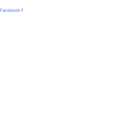
Hoppa
Search
till
...
Facebook-f
innehåll