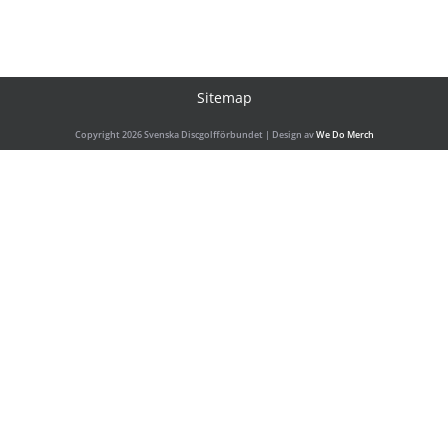
Sitemap
Copyright 2026 Svenska Discgolfförbundet | Design av
We Do Merch