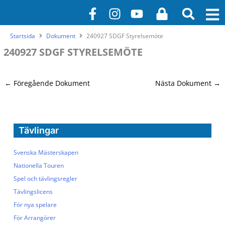
Hoppa
F
I
Y
L
till
a
n
o
o
innehåll
c
s
u
c
Startsida
Dokument
240927 SDGF Styrelsemöte
e
t
t
k
240927 SDGF STYRELSEMÖTE
b
a
u
o
g
b
o
r
e
←
Föregående Dokument
Nästa Dokument
→
k
a
-
m
f
Tävlingar
Svenska Mästerskapen
Nationella Touren
Spel och tävlingsregler
Tävlingslicens
För nya spelare
För Arrangörer