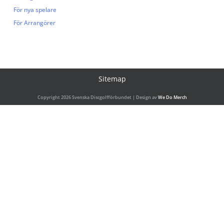
För nya spelare
För Arrangörer
Sitemap
Copyright 2026 Svenska Discgolfförbundet | Design av
We Do Merch