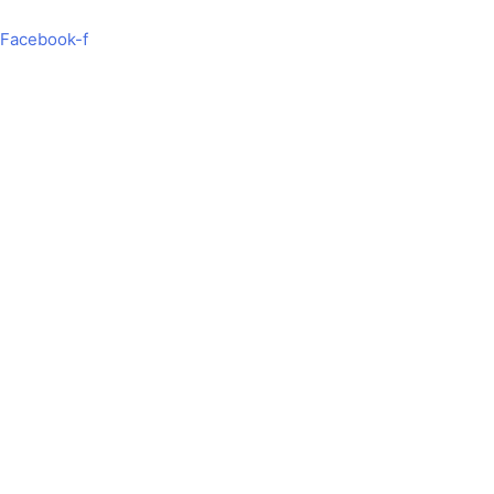
Hoppa
Search
till
...
Facebook-f
innehåll