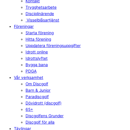
Kontakt
Trygghetsarbete
Disciplinärende
Visselblåsartjänst
Föreningar
Starta förening
Hitta förening
Uppdatera föreningsuppgifter
Idrott online
Idrottslyftet
Bygga bana
PDGA
Vår verksamhet
Om Discgolf
Barn & Junior
Paradiscgolf
Dövidrott (discgolf)
65+
Discgolfens Grunder
Discgolf för alla
Tävlingar