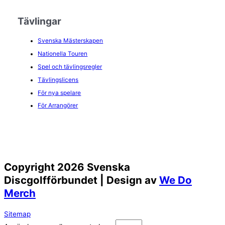
Tävlingar
Svenska Mästerskapen
Nationella Touren
Spel och tävlingsregler
Tävlingslicens
För nya spelare
För Arrangörer
Copyright 2026 Svenska
Discgolfförbundet | Design av
We Do
Merch
Sitemap