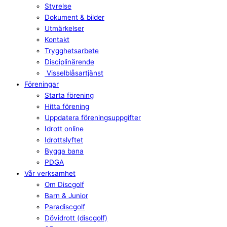
Styrelse
Dokument & bilder
Utmärkelser
Kontakt
Trygghetsarbete
Disciplinärende
Visselblåsartjänst
Föreningar
Starta förening
Hitta förening
Uppdatera föreningsuppgifter
Idrott online
Idrottslyftet
Bygga bana
PDGA
Vår verksamhet
Om Discgolf
Barn & Junior
Paradiscgolf
Dövidrott (discgolf)