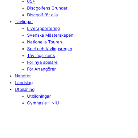
65+
Discgolfens Grunder
Discgolf för alla
Tävlingar
Liverapportering
Svenska Mästerskapen
Nationella Touren
Spel och tävlingsregler
Tävlingslicens
För nya spelare
För Arrangörer
Nyheter
Landslag
Utbildning
Utbildningar
Gymnasie – NIU