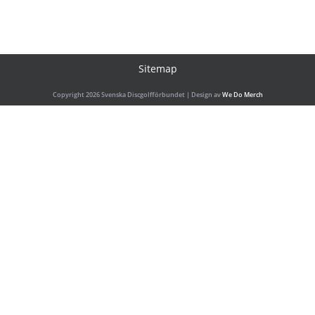
Sitemap
Copyright 2026 Svenska Discgolfförbundet | Design av
We Do Merch