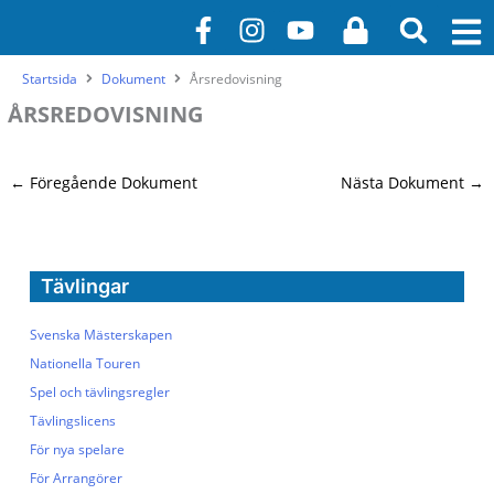
Hoppa
F
I
Y
L
till
a
n
o
o
innehåll
c
s
u
c
Startsida
Dokument
Årsredovisning
e
t
t
k
ÅRSREDOVISNING
b
a
u
o
g
b
o
r
e
←
Föregående Dokument
Nästa Dokument
→
k
a
-
m
f
Tävlingar
Svenska Mästerskapen
Nationella Touren
Spel och tävlingsregler
Tävlingslicens
För nya spelare
För Arrangörer