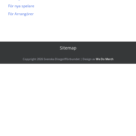
För nya spelare
För Arrangörer
Sitemap
Copyright 2026 Svenska Discgolfförbundet | Design av
We Do Merch