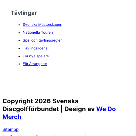
Tävlingar
Svenska Mästerskapen
Nationella Touren
Spel och tävlingsregler
Tävlingslicens
För nya spelare
För Arrangörer
Copyright 2026 Svenska
Discgolfförbundet | Design av
We Do
Merch
Sitemap