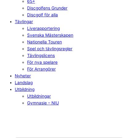
65+
Discgolfens Grunder
Discgolf för alla
Tävlingar
Liverapportering
Svenska Mästerskapen
Nationella Touren
Spel och tävlingsregler
Tävlingslicens
För nya spelare
För Arrangörer
Nyheter
Landslag
Utbildning
Utbildningar
Gymnasie – NIU