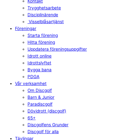
Kontakt
Trygghetsarbete
Disciplinärende
Visselblåsartjänst
Föreningar
Starta förening
Hitta förening
Uppdatera föreningsuppgifter
Idrott online
Idrottslyftet
Bygga bana
PDGA
Vår verksamhet
Om Discgolf
Barn & Junior
Paradiscgolf
Dövidrott (discgolf)
65+
Discgolfens Grunder
Discgolf för alla
Tävlingar