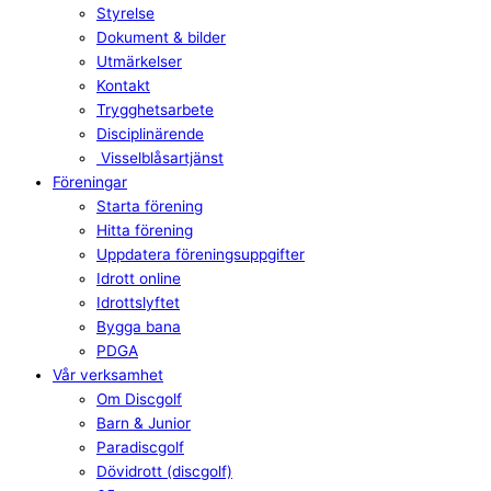
Styrelse
Dokument & bilder
Utmärkelser
Kontakt
Trygghetsarbete
Disciplinärende
Visselblåsartjänst
Föreningar
Starta förening
Hitta förening
Uppdatera föreningsuppgifter
Idrott online
Idrottslyftet
Bygga bana
PDGA
Vår verksamhet
Om Discgolf
Barn & Junior
Paradiscgolf
Dövidrott (discgolf)