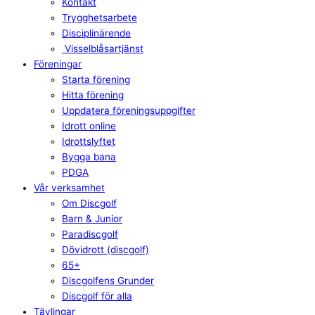
Kontakt
Trygghetsarbete
Disciplinärende
Visselblåsartjänst
Föreningar
Starta förening
Hitta förening
Uppdatera föreningsuppgifter
Idrott online
Idrottslyftet
Bygga bana
PDGA
Vår verksamhet
Om Discgolf
Barn & Junior
Paradiscgolf
Dövidrott (discgolf)
65+
Discgolfens Grunder
Discgolf för alla
Tävlingar