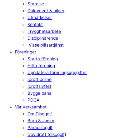
Styrelse
Dokument & bilder
Utmärkelser
Kontakt
Trygghetsarbete
Disciplinärende
Visselblåsartjänst
Föreningar
Starta förening
Hitta förening
Uppdatera föreningsuppgifter
Idrott online
Idrottslyftet
Bygga bana
PDGA
Vår verksamhet
Om Discgolf
Barn & Junior
Paradiscgolf
Dövidrott (discgolf)