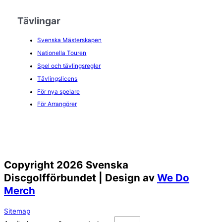
Tävlingar
Svenska Mästerskapen
Nationella Touren
Spel och tävlingsregler
Tävlingslicens
För nya spelare
För Arrangörer
Copyright 2026 Svenska
Discgolfförbundet | Design av
We Do
Merch
Sitemap