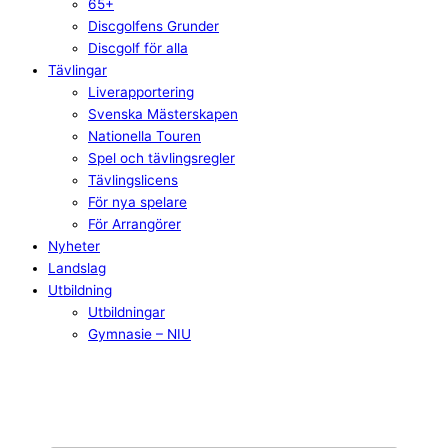
65+
Discgolfens Grunder
Discgolf för alla
Tävlingar
Liverapportering
Svenska Mästerskapen
Nationella Touren
Spel och tävlingsregler
Tävlingslicens
För nya spelare
För Arrangörer
Nyheter
Landslag
Utbildning
Utbildningar
Gymnasie – NIU