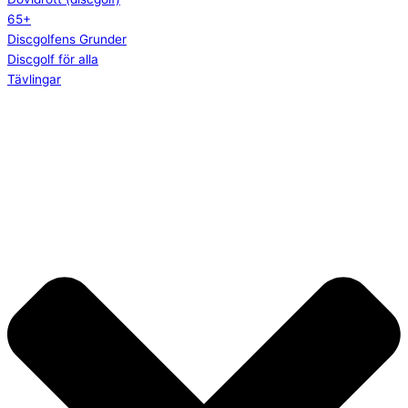
65+
Discgolfens Grunder
Discgolf för alla
Tävlingar