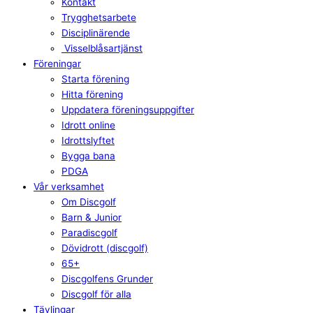
Kontakt
Trygghetsarbete
Disciplinärende
Visselblåsartjänst
Föreningar
Starta förening
Hitta förening
Uppdatera föreningsuppgifter
Idrott online
Idrottslyftet
Bygga bana
PDGA
Vår verksamhet
Om Discgolf
Barn & Junior
Paradiscgolf
Dövidrott (discgolf)
65+
Discgolfens Grunder
Discgolf för alla
Tävlingar