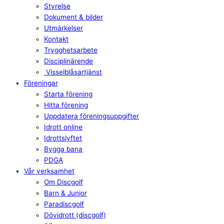
Styrelse
Dokument & bilder
Utmärkelser
Kontakt
Trygghetsarbete
Disciplinärende
Visselblåsartjänst
Föreningar
Starta förening
Hitta förening
Uppdatera föreningsuppgifter
Idrott online
Idrottslyftet
Bygga bana
PDGA
Vår verksamhet
Om Discgolf
Barn & Junior
Paradiscgolf
Dövidrott (discgolf)