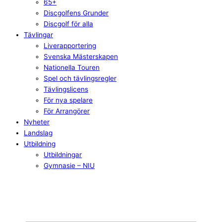
65+
Discgolfens Grunder
Discgolf för alla
Tävlingar
Liverapportering
Svenska Mästerskapen
Nationella Touren
Spel och tävlingsregler
Tävlingslicens
För nya spelare
För Arrangörer
Nyheter
Landslag
Utbildning
Utbildningar
Gymnasie – NIU