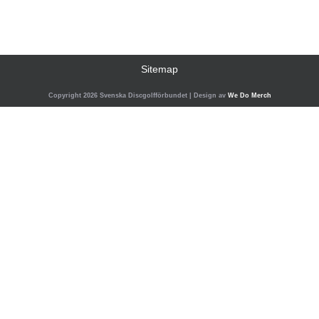
Sitemap
Copyright 2026 Svenska Discgolfförbundet | Design av
We Do Merch