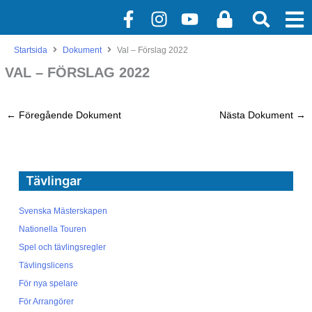
Hoppa
F
I
Y
L
till
a
n
o
o
innehåll
c
s
u
c
Startsida
Dokument
Val – Förslag 2022
e
t
t
k
VAL – FÖRSLAG 2022
b
a
u
o
g
b
o
r
e
←
Föregående Dokument
Nästa Dokument
→
k
a
-
m
f
Tävlingar
Svenska Mästerskapen
Nationella Touren
Spel och tävlingsregler
Tävlingslicens
För nya spelare
För Arrangörer