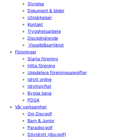
Styrelse
Dokument & bilder
Utmärkelser
Kontakt
Trygghetsarbete
Disciplinärende
Visselblåsartjänst
Föreningar
Starta förening
Hitta förening
Uppdatera föreningsuppgifter
Idrott online
Idrottslyftet
Bygga bana
PDGA
Vår verksamhet
Om Discgolf
Barn & Junior
Paradiscgolf
Dövidrott (discgolf)