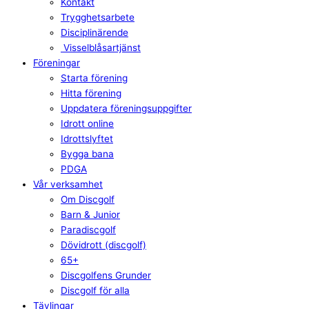
Kontakt
Trygghetsarbete
Disciplinärende
Visselblåsartjänst
Föreningar
Starta förening
Hitta förening
Uppdatera föreningsuppgifter
Idrott online
Idrottslyftet
Bygga bana
PDGA
Vår verksamhet
Om Discgolf
Barn & Junior
Paradiscgolf
Dövidrott (discgolf)
65+
Discgolfens Grunder
Discgolf för alla
Tävlingar