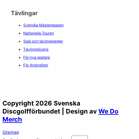
Tävlingar
Svenska Mästerskapen
Nationella Touren
Spel och tävlingsregler
Tävlingslicens
För nya spelare
För Arrangörer
Copyright 2026 Svenska
Discgolfförbundet | Design av
We Do
Merch
Sitemap