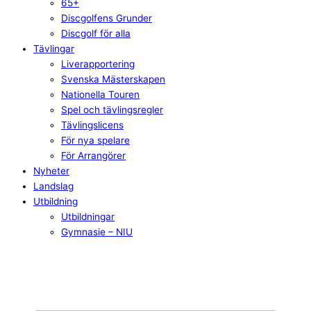
65+
Discgolfens Grunder
Discgolf för alla
Tävlingar
Liverapportering
Svenska Mästerskapen
Nationella Touren
Spel och tävlingsregler
Tävlingslicens
För nya spelare
För Arrangörer
Nyheter
Landslag
Utbildning
Utbildningar
Gymnasie – NIU