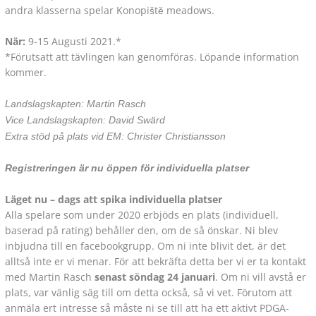
andra klasserna spelar Konopiště meadows.
När:
9-15 Augusti 2021.*
*Förutsatt att tävlingen kan genomföras. Löpande information
kommer.
Landslagskapten: Martin Rasch
Vice Landslagskapten: David Swärd
Extra stöd på plats vid EM: Christer Christiansson
Registreringen är nu öppen för individuella platser
Läget nu – dags att spika individuella platser
Alla spelare som under 2020 erbjöds en plats (individuell,
baserad på rating) behåller den, om de så önskar. Ni blev
inbjudna till en facebookgrupp. Om ni inte blivit det, är det
alltså inte er vi menar. För att bekräfta detta ber vi er ta kontakt
med Martin Rasch
senast söndag 24 januari
. Om ni vill avstå er
plats, var vänlig säg till om detta också, så vi vet. Förutom att
anmäla ert intresse så måste ni se till att ha ett aktivt PDGA-