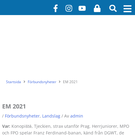
Hoppa
F
I
Y
L
till
a
n
o
o
innehåll
c
s
u
c
e
t
t
k
b
a
u
o
g
b
o
r
e
k
a
-
m
f
Startsida
Förbundsnyheter
EM 2021
EM 2021
/
Förbundsnyheter
,
Landslag
/ Av
admin
Var:
Konopiště, Tjeckien, strax utanför Prag. Herrjuniorer, MPO
och FPO spelar Franz Ferdinand-banan, känd från DGWT, de