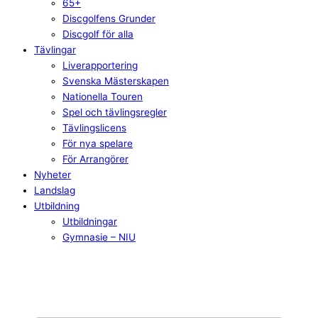
65+
Discgolfens Grunder
Discgolf för alla
Tävlingar
Liverapportering
Svenska Mästerskapen
Nationella Touren
Spel och tävlingsregler
Tävlingslicens
För nya spelare
För Arrangörer
Nyheter
Landslag
Utbildning
Utbildningar
Gymnasie – NIU