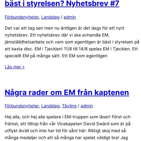
bäst i styrelsen? Nyhetsbrev #7
Förbundsnyheter
,
Landslag
/
admin
Det var ett tag sen men nu äntligen är det dags för ett nytt
nyhetsbrev. Ett nyhetsbrev där vi ska avhandla EM,
jämställdhetsarbete och vem som egentligen är bäst i styrelsen på
att kasta disc. EM i Tjeckien! 11/8 till 14/8 spelas EM i Tjeckien. Ett
speciellt EM på många sätt. Ett EM som egentligen
Läs mer »
Några rader om EM från kaptenen
Förbundsnyheter
,
Landslag
,
Tävling
/
admin
Hej alla, och hej alla spelare i EM-truppen som läser! Först och
främst, ett tillrop från vår Vicekapeten David Swärd som är på
utflykt ikväll och inte har tid för sånt här: Riktigt skoj med så
många medaljer och att så många har spelat väldigt bra! Jag