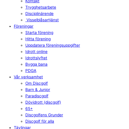
Kontakt
Trygghetsarbete
Disciplinärende
Visselblåsartjänst
Föreningar
Starta förening
Hitta förening
Uppdatera föreningsuppgifter
Idrott online
Idrottslyftet
Bygga bana
PDGA
Vår verksamhet
Om Discgolf
Barn & Junior
Paradiscgolf
Dövidrott (discgolf)
65+
Discgolfens Grunder
Discgolf för alla
Tävlingar