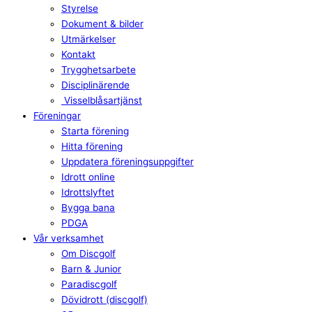
Styrelse
Dokument & bilder
Utmärkelser
Kontakt
Trygghetsarbete
Disciplinärende
Visselblåsartjänst
Föreningar
Starta förening
Hitta förening
Uppdatera föreningsuppgifter
Idrott online
Idrottslyftet
Bygga bana
PDGA
Vår verksamhet
Om Discgolf
Barn & Junior
Paradiscgolf
Dövidrott (discgolf)