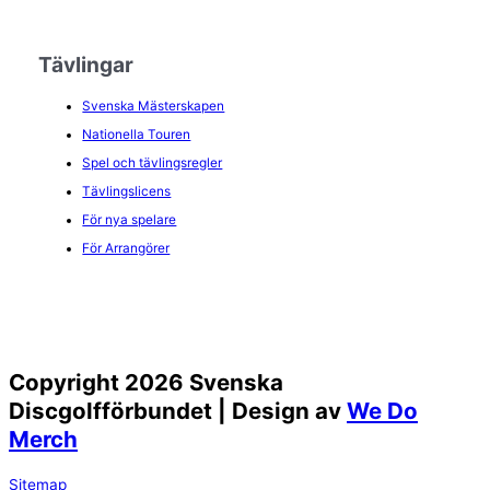
Tävlingar
Svenska Mästerskapen
Nationella Touren
Spel och tävlingsregler
Tävlingslicens
För nya spelare
För Arrangörer
Copyright 2026 Svenska
Discgolfförbundet | Design av
We Do
Merch
Sitemap