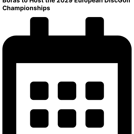
Borås to Host the 2029 European DiscGolf
Championships