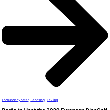
Förbundsnyheter
,
Landslag
,
Tävling