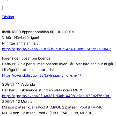
|
Tävling
Ikväll 18:00 öppnar anmälan till JUNIOR-SM!
Vi kör i Hävla i år igen!
Ni hittar anmälan här:
https://tjing.se/event/2639f7f5-c99d-4d40-9eb2-5f27b2b90f49
Föreningen tipsar om boende:
Häfla Bruk hjälper till med boende även i år! Mer info och hur ni går
till väga för att boka hittar ni här:
https://svenskdiscgolf.se/tavlingar/junior-sm-4/
SDGNT #1 Vetlanda
Här har vi i skrivande stund en plats kvar i MPO:
https://tjing.se/event/9f14b331-d0ab-4408-a7db-970b2f76a0d1
SDGNT #2 Motala
Massor platser kvar i Pool A (MPO), 2 platser i Pool B (MP40,
MJ18) och 2 platser i Pool C (FPO, FP40, FJ18, MP50)