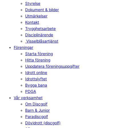
Styrelse
Dokument & bilder
Utmärkelser
Kontakt
Trygghetsarbete
Disciplinärende
Visselblåsartjänst
Föreningar
Starta förening
Hitta förening
Uppdatera föreningsuppgifter
Idrott online
Idrottslyftet
Bygga bana
PDGA
Vår verksamhet
Om Discgolf
Barn & Junior
Paradiscgolf
Dövidrott (discgolf)