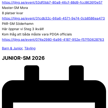
https://tjing.se/event/53df0bb7-80a8-46cf-88d9-fcc8626f0e57
Master-SM Mora
8 platser kvar
https://tjing.se/event/31cdb32c-66a6-4571-9e74-0cb8586ea473
PAR-SM Söderhamn
Här öppnar vi Steg 3 ikväll!
Kom ihåg att båda måste vara PDGA officials
https://tjing.se/event/074e2980-6a96-4187-952e-f57f50628763
Barn & Junior
,
Tävling
JUNIOR-SM 2026