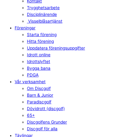
Kontakt
Trygghetsarbete
Disciplinärende
Visselblåsartjänst
Föreningar
Starta förening
Hitta förening
Uppdatera föreningsuppgifter
Idrott online
Idrottslyftet
Bygga bana
PDGA
Vår verksamhet
Om Discgolf
Barn & Junior
Paradiscgolf
Dövidrott (discgolf)
65+
Discgolfens Grunder
Discgolf för alla
Tävlingar