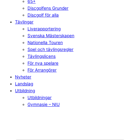
65+
Discgolfens Grunder
Discgolf för alla
Tävlingar
Liverapportering
Svenska Mästerskapen
Nationella Touren
Spel och tävlingsregler
Tävlingslicens
För nya spelare
För Arrangörer
Nyheter
Landslag
Utbildning
Utbildningar
Gymnasie – NIU