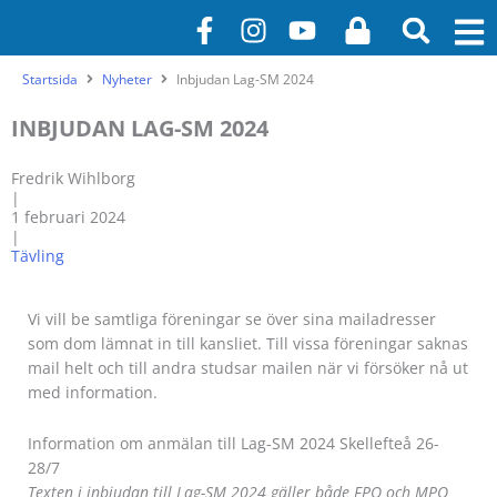
Hoppa
F
I
Y
L
till
a
n
o
o
innehåll
c
s
u
c
Startsida
Nyheter
Inbjudan Lag-SM 2024
e
t
t
k
b
a
u
INBJUDAN LAG-SM 2024
o
g
b
Fredrik Wihlborg
o
r
e
|
k
a
1 februari 2024
-
m
|
Tävling
f
Vi vill be samtliga föreningar se över sina mailadresser
som dom lämnat in till kansliet. Till vissa föreningar saknas
mail helt och till andra studsar mailen när vi försöker nå ut
med information.
Information om anmälan till Lag-SM 2024 Skellefteå 26-
28/7
Texten i inbjudan till Lag-SM 2024 gäller både FPO och MPO