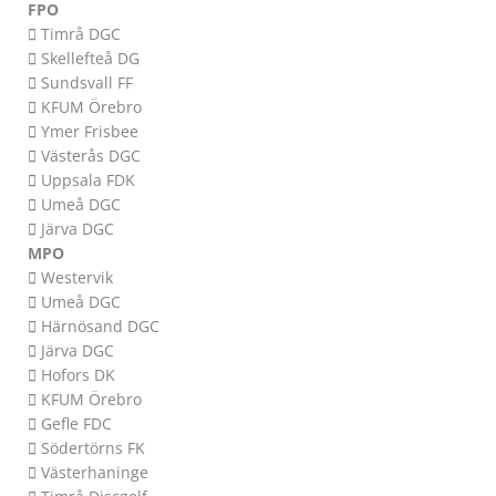
FPO
 Timrå DGC
 Skellefteå DG
 Sundsvall FF
 KFUM Örebro
 Ymer Frisbee
 Västerås DGC
 Uppsala FDK
 Umeå DGC
 Järva DGC
MPO
 Westervik
 Umeå DGC
 Härnösand DGC
 Järva DGC
 Hofors DK
 KFUM Örebro
 Gefle FDC
 Södertörns FK
 Västerhaninge