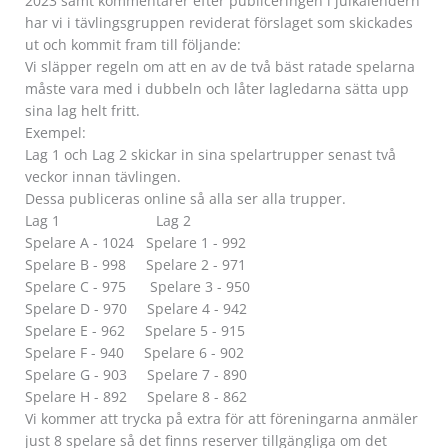
2023 samt kommentarer efter publiceringen i julkalendern
har vi i tävlingsgruppen reviderat förslaget som skickades
ut och kommit fram till följande:
Vi släpper regeln om att en av de två bäst ratade spelarna
måste vara med i dubbeln och låter lagledarna sätta upp
sina lag helt fritt.
Exempel:
Lag 1 och Lag 2 skickar in sina spelartrupper senast två
veckor innan tävlingen.
Dessa publiceras online så alla ser alla trupper.
Lag 1 Lag 2
Spelare A - 1024 Spelare 1 - 992
Spelare B - 998 Spelare 2 - 971
Spelare C - 975 Spelare 3 - 950
Spelare D - 970 Spelare 4 - 942
Spelare E - 962 Spelare 5 - 915
Spelare F - 940 Spelare 6 - 902
Spelare G - 903 Spelare 7 - 890
Spelare H - 892 Spelare 8 - 862
Vi kommer att trycka på extra för att föreningarna anmäler
just 8 spelare så det finns reserver tillgängliga om det