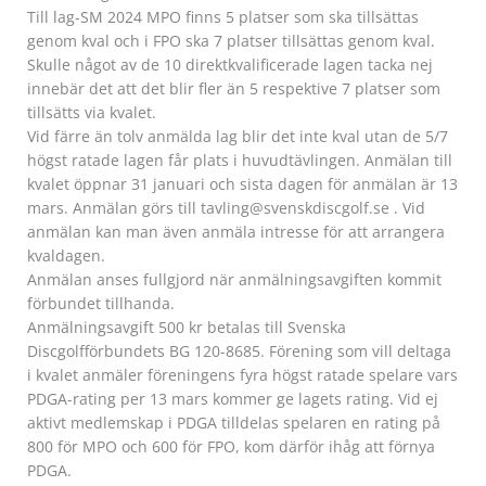
Till lag-SM 2024 MPO finns 5 platser som ska tillsättas
genom kval och i FPO ska 7 platser tillsättas genom kval.
Skulle något av de 10 direktkvalificerade lagen tacka nej
innebär det att det blir fler än 5 respektive 7 platser som
tillsätts via kvalet.
Vid färre än tolv anmälda lag blir det inte kval utan de 5/7
högst ratade lagen får plats i huvudtävlingen. Anmälan till
kvalet öppnar 31 januari och sista dagen för anmälan är 13
mars. Anmälan görs till tavling@svenskdiscgolf.se . Vid
anmälan kan man även anmäla intresse för att arrangera
kvaldagen.
Anmälan anses fullgjord när anmälningsavgiften kommit
förbundet tillhanda.
Anmälningsavgift 500 kr betalas till Svenska
Discgolfförbundets BG 120-8685. Förening som vill deltaga
i kvalet anmäler föreningens fyra högst ratade spelare vars
PDGA-rating per 13 mars kommer ge lagets rating. Vid ej
aktivt medlemskap i PDGA tilldelas spelaren en rating på
800 för MPO och 600 för FPO, kom därför ihåg att förnya
PDGA.