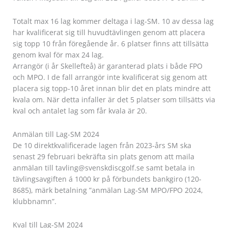
Totalt max 16 lag kommer deltaga i lag-SM. 10 av dessa lag
har kvalificerat sig till huvudtävlingen genom att placera
sig topp 10 från föregående år. 6 platser finns att tillsätta
genom kval för max 24 lag.
Arrangör (i år Skellefteå) är garanterad plats i både FPO
och MPO. I de fall arrangör inte kvalificerat sig genom att
placera sig topp-10 året innan blir det en plats mindre att
kvala om. När detta infaller är det 5 platser som tillsätts via
kval och antalet lag som får kvala är 20.
Anmälan till Lag-SM 2024
De 10 direktkvalificerade lagen från 2023-års SM ska
senast 29 februari bekräfta sin plats genom att maila
anmälan till tavling@svenskdiscgolf.se samt betala in
tävlingsavgiften á 1000 kr på förbundets bankgiro (120-
8685), märk betalning ”anmälan Lag-SM MPO/FPO 2024,
klubbnamn”.
Kval till Lag-SM 2024