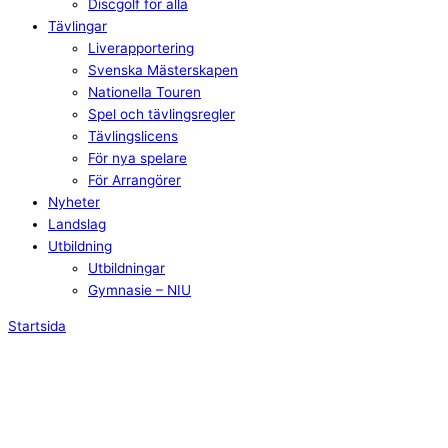
Discgolf för alla
Tävlingar
Liverapportering
Svenska Mästerskapen
Nationella Touren
Spel och tävlingsregler
Tävlingslicens
För nya spelare
För Arrangörer
Nyheter
Landslag
Utbildning
Utbildningar
Gymnasie – NIU
Startsida