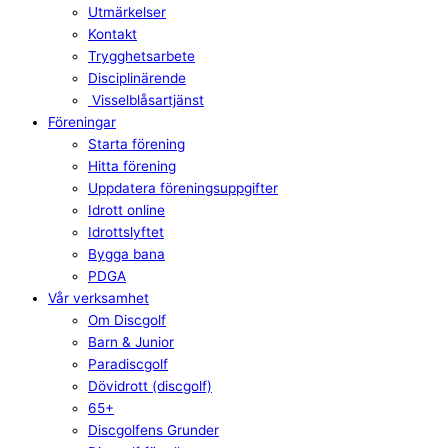
Utmärkelser
Kontakt
Trygghetsarbete
Disciplinärende
Visselblåsartjänst
Föreningar
Starta förening
Hitta förening
Uppdatera föreningsuppgifter
Idrott online
Idrottslyftet
Bygga bana
PDGA
Vår verksamhet
Om Discgolf
Barn & Junior
Paradiscgolf
Dövidrott (discgolf)
65+
Discgolfens Grunder