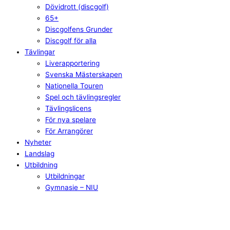
Dövidrott (discgolf)
65+
Discgolfens Grunder
Discgolf för alla
Tävlingar
Liverapportering
Svenska Mästerskapen
Nationella Touren
Spel och tävlingsregler
Tävlingslicens
För nya spelare
För Arrangörer
Nyheter
Landslag
Utbildning
Utbildningar
Gymnasie – NIU